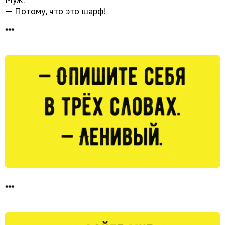
— Потому, что это шарф!
***
***