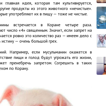
 главная идея, которая там культивируется,
другие продукты из этого животного «нечистые».
орые употребляют их в пищу — тоже не чистые.
нины встречается в Коране четыре раза.
ют число «4» священным. Значит, если запрет на
ечается ровно это количество раз — имеем дело с
 истину — очень большой грех.
ий. Например, если мусульманин окажется в
утствие пищи и голод будут угрожать его жизни,
ет пренебречь запретом. Согрешить в таких
ехом по Корану.