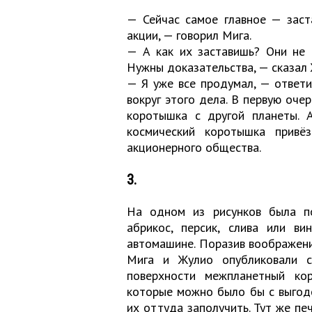
— Сейчас самое главное — заст
акции, — говорил Мига.
— А как их заставишь? Они не 
Нужны доказательства, — сказал 
— Я уже все продумал, — ответ
вокруг этого дела. В первую оче
коротышка с другой планеты. А
космический коротышка привё
акционерного общества.
3.
На одном из рисунков была п
абрикос, персик, слива или в
автомашине. Поразив воображени
Мига и Жулио опубликовали с
поверхности межпланетный кор
которые можно было бы с выгодо
их оттуда заполучить. Тут же п