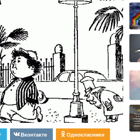
r
Вконтакте
Однокласники