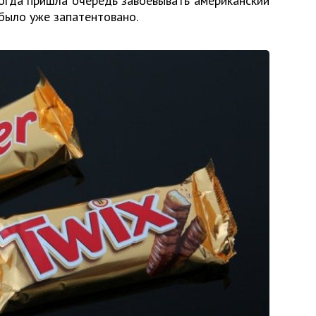
 когда пришла очередь завоевывать американский
 было уже запатентовано.