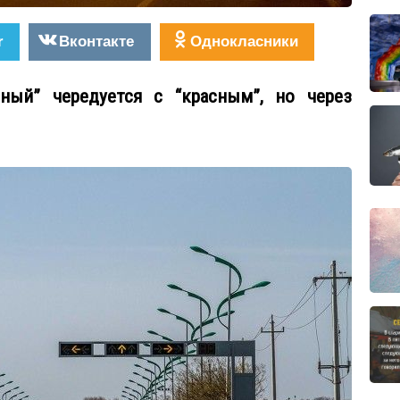
r
Вконтакте
Однокласники
ёный” чередуется с “красным”, но через