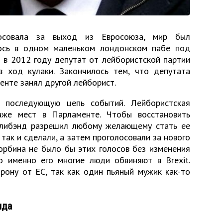
лосовала за выход из Евросоюза, мир был
лось в одном маленьком лондонском пабе под
м в 2012 году депутат от лейбористской партии
 ход кулаки. Закончилось тем, что депутата
менте занял другой лейборист.
 последующую цепь событий. Лейбористская
аже мест в Парламенте. Чтобы восстановить
илибэнд разрешил любому желающему стать ее
так и сделали, а затем проголосовали за нового
орбина не было бы этих голосов без изменения
но именно его многие люди обвиняют в Brexit.
рону от ЕС, так как один пьяный мужик как-то
нда