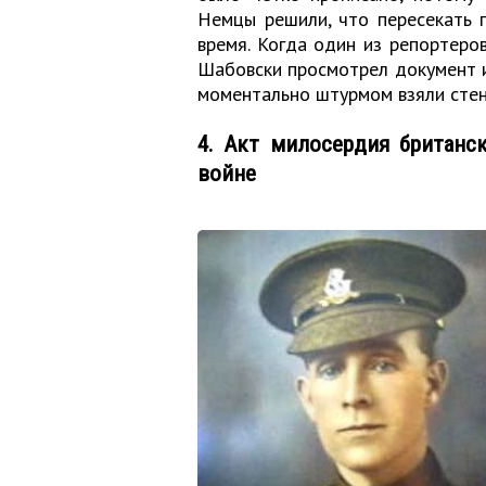
Немцы решили, что пересекать 
время. Когда один из репортеров
Шабовски просмотрел документ и
моментально штурмом взяли стену
4. Акт милосердия британс
войне