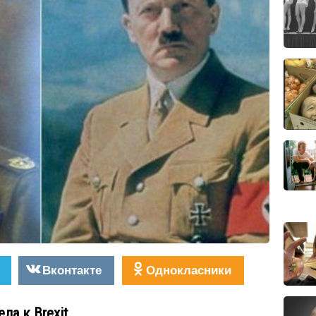
Вконтакте
Однокласники
ла к Brexit