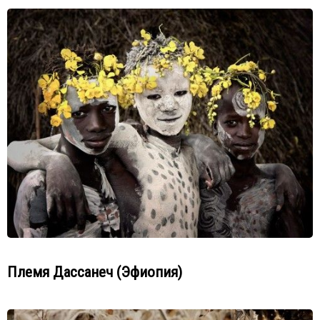
Племя Дассанеч (Эфиопия)