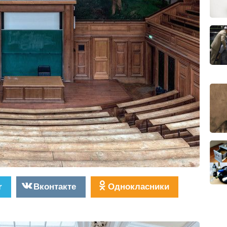
r
Вконтакте
Однокласники