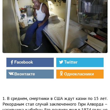
Facebook
Twitter
Вконтакте
Однокласники
1. В среднем, ⁠смертники ⁠в США ждут казни по 15 лет.
Рекордным стал случай заключенного Гэри ⁠Алворда –
насильника ⁠и убийцы. Его осудили еще в 1974 году, но