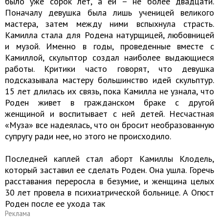
было уже сорок лет, а ей – не более двадцати.
Поначалу девушка была лишь ученицей великого
мастера, затем между ними вспыхнула страсть.
Камилла стала для Родена натурщицей, любовницей
и музой. Именно в годы, проведенные вместе с
Камиллой, скульптор создал наиболее выдающиеся
работы. Критики часто говорят, что девушка
подсказывала мастеру большинство идей скульптур.
15 лет длилась их связь, пока Камилла не узнала, что
Роден живет в гражданском браке с другой
женщиной и воспитывает с ней детей. Несчастная
«Муза» все надеялась, что он бросит необразованную
супругу ради нее, но этого не происходило.
Последней каплей стал аборт Камиллы Клодель,
который заставил ее сделать Роден. Она ушла. Горечь
расставания переросла в безумие, и женщина целых
30 лет провела в психиатрической больнице. А Огюст
Роден после ее ухода так
Реклама