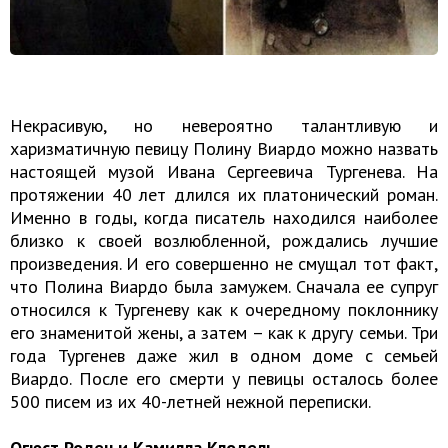
Некрасивую, но невероятно талантливую и
харизматичную певицу Полину Виардо можно назвать
настоящей музой Ивана Сергеевича Тургенева. На
протяжении 40 лет длился их платонический роман.
Именно в годы, когда писатель находился наиболее
близко к своей возлюбленной, рождались лучшие
произведения. И его совершенно не смущал тот факт,
что Полина Виардо была замужем. Сначала ее супруг
относился к Тургеневу как к очередному поклоннику
его знаменитой жены, а затем – как к другу семьи. Три
года Тургенев даже жил в одном доме с семьей
Виардо. После его смерти у певицы осталось более
500 писем из их 40-летней нежной переписки.
Огюст Роден и Камилла Клодель