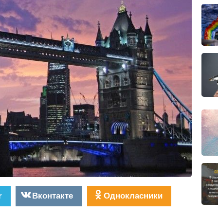
r
Вконтакте
Однокласники