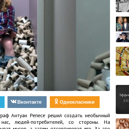
Вконтакте
Однокласники
граф Антуан Репесе решил создать необычный
нас, людей-потребителей, со стороны. На
ывал мусор, а затем отсортировал его. За это