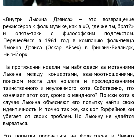
«Внутри Льюина Дэвиса» – это возвращение
режиссёров к фолк музыке, как в «О, где же ты, брат?»
и опять-таки с философским подтекстом.
Перенесёмся в 1961 год в компанию фолк-певца
Льюина Дэвиса (Оскар Айзек) в Гринвич-Виллидж,
Нью-Йорк.
На протяжении недели мы наблюдаем за метаниями
Льюина между концертами, взаимоотношениями,
поиском места для ночлега и преследованиями
таинственного и неуловимого кота. Собственно, что
означает этот кот, кроме очевидного? Поиски кота в
случае Льюина объясняют его попытку найти свою
идентичность. И точно так же, как кот Горфейнов, он
убегает от своих проблем. Но Льюину не удаётся
вырваться.
Его попытки прорваться на фолк-сцену в Чикаго