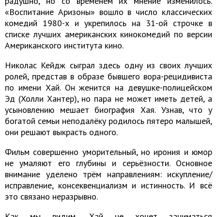
радушно, но со временем их мнение изменилось.
«Воспитание Аризоны» вошло в число классических
комедий 1980-х и укрепилось на 31-ой строчке в
списке лучших американских кинокомедий по версии
Американского института кино.
Николас Кейдж сыграл здесь одну из своих лучших
ролей, представ в образе бывшего вора-рецидивиста
по имени Хай. Он женится на девушке-полицейском
Эд (Холли Хантер), но пара не может иметь детей, а
усыновлению мешает биография Хая. Узнав, что у
богатой семьи неподалёку родилось пятеро малышей,
они решают выкрасть одного.
Фильм совершенно уморительный, но ирония и юмор
не умаляют его глубины и серьёзности. Основное
внимание уделено трём направлениям: искупление/
исправление, консеквенциализм и истинность. И всё
это связано неразрывно.
Как мы видим, Хай не хочет заниматься