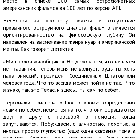
место в списке 100 самых остросюжетных
американских фильмов за 100 лет по версии AFI.
Несмотря на простоту сюжета и отсутствие
привычного остроумного диалога, фильм отличается
ориентированностью на философскую глубину. Он
направлен на высмеивание жанра нуар и американской
мечты. Как говорит детектив:
«Мир полон жалобщиков. Но дело в том, что ни в чём
нет гарантий. Теперь меня не волнует, будь ты хоть
папа римский, президент Соединённых Штатов или
человек года. Что-то всегда может пойти не так... Что
я знаю, так это Техас, и здесь... ты сам по себе».
Персонажи триллера «Просто кровь» определённо
«сами по себе», несмотря на то, что они обращаются
друг к другу с просьбой о помощи, когда
запутываются. Побуждаемые алчностью, похотью, а
иногда просто глупостью (ещё одна сквозная тема в
фильмах Коэнов), они угождают в (кажущуюся