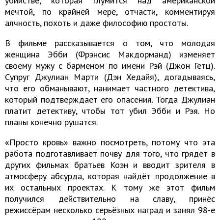
убийстве, которая глумится над американской
мечтой, по крайней мере, отчасти, комментируя
алчность, похоть и даже философию простоты.
В фильме рассказывается о том, что молодая
женщина Эбби (Фрэнсис Макдорманд) изменяет
своему мужу с барменом по имени Рэй (Джон Гетц).
Супруг Джулиан Марти (Дэн Хедайя), догадываясь,
что его обманывают, нанимает частного детектива,
который подтверждает его опасения. Тогда Джулиан
платит детективу, чтобы тот убил Эбби и Рэя. Но
планы конечно рушатся.
«Просто кровь» важно посмотреть, потому что эта
работа подготавливает почву для того, что грядёт в
других фильмах братьев Коэн и вводит зрителя в
атмосферу абсурда, которая найдёт продолжение в
их остальных проектах. К тому же этот фильм
получился действительно на славу, принёс
режиссёрам несколько серьёзных наград и занял 98-е