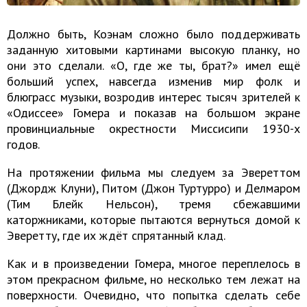
Должно быть, Коэнам сложно было поддерживать
заданную хитовыми картинами высокую планку, но
они это сделали. «О, где же ты, брат?» имел ещё
больший успех, навсегда изменив мир фолк и
блюграсс музыки, возродив интерес тысяч зрителей к
«Одиссее» Гомера и показав на большом экране
провинциальные окрестности Миссисипи 1930-х
годов.
На протяжении фильма мы следуем за Эвереттом
(Джордж Клуни), Питом (Джон Туртурро) и Делмаром
(Тим Блейк Нельсон), тремя сбежавшими
каторжниками, которые пытаются вернуться домой к
Эверетту, где их ждёт спрятанный клад.
Как и в произведении Гомера, многое переплелось в
этом прекрасном фильме, но несколько тем лежат на
поверхности. Очевидно, что попытка сделать себе