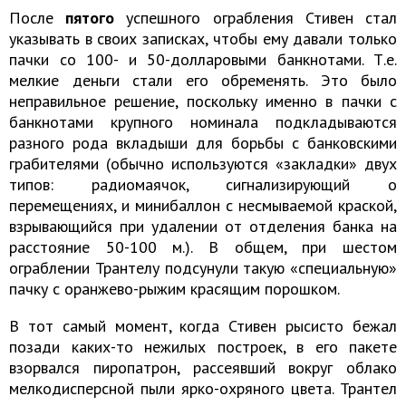
После
пятого
успешного ограбления Стивен стал
указывать в своих записках, чтобы ему давали только
пачки со 100- и 50-долларовыми банкнотами. Т.е.
мелкие деньги стали его обременять. Это было
неправильное решение, поскольку именно в пачки с
банкнотами крупного номинала подкладываются
разного рода вкладыши для борьбы с банковскими
грабителями (обычно используются «закладки» двух
типов: радиомаячок, сигнализирующий о
перемещениях, и минибаллон с несмываемой краской,
взрывающийся при удалении от отделения банка на
расстояние 50-100 м.). В общем, при шестом
ограблении Трантелу подсунули такую «специальную»
пачку с оранжево-рыжим красящим порошком.
В тот самый момент, когда Стивен рысисто бежал
позади каких-то нежилых построек, в его пакете
взорвался пиропатрон, рассеявший вокруг облако
мелкодисперсной пыли ярко-охряного цвета. Трантел