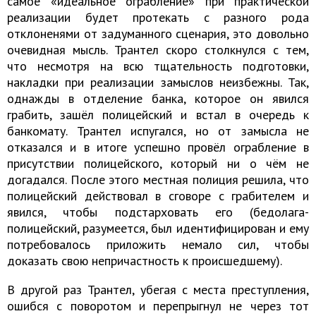
самое «идеальное ограбление» при практической
реализации будет протекать с разного рода
отклоненями от задуманного сценария, это довольно
очевидная мысль. Трантел скоро столкнулся с тем,
что несмотря на всю тщательность подготовки,
накладки при реализации замыслов неизбежны. Так,
однажды в отделение банка, которое он явился
грабить, зашёл полицейский и встал в очередь к
банкомату. Трантел испугался, но от замысла не
отказался и в итоге успешно провёл ограбление в
присутствии полицейского, который ни о чём не
догадался. После этого местная полиция решила, что
полицейский действовал в сговоре с грабителем и
явился, чтобы подстарховать его (бедолага-
полицейский, разумеется, был идентифицирован и ему
потребовалось приложить немало сил, чтобы
доказать свою непричастность к происшедшему).
В другой раз Трантел, убегая с места преступления,
ошибся с поворотом и перепрыгнул не через тот