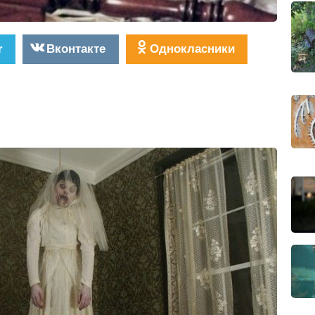
r
Вконтакте
Однокласники