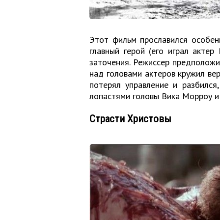
Этот фильм прославился особен
главный герой (его играл акте
заточения. Режиссер предположил
над головами актеров кружил ве
потерял управление и разбился
лопастями головы Вика Морроу и 
Страсти Христовы