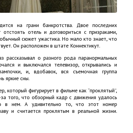
дится на грани банкротства. Двое последних
 отстоять отель и договориться с призраками,
обычный сюжет ужастика. Но мало кто знает, что
вует. Он расположен в штате Коннектикут.
аз рассказывал о разного рода паранормальных
ючался и выключался телевизор, открывались и
лампочки, и, вдобавок, вся съемочная группа
ь яркие сны.
р, который фигурирует в фильме как “проклятый”,
за того, что обзорный кадр с движения удалось
о в нем. А удивительно то, что этот номер
аву и считается проклятым в реальной жизни.