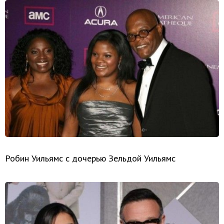
Робин Уильямс с дочерью Зельдой Уильямс