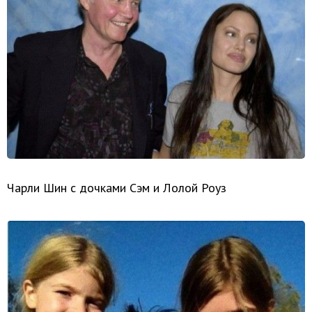
Чарли Шин с дочками Сэм и Лолой Роуз