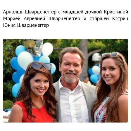
Арнольд Шварценеггер с младшей дочкой Кристиной
Марией Аврелией Шварценеггер и старшей Кэтрин
Юнис Шварценеггер