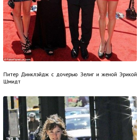
Питер Динклэйдж с дочерью Зелиг и женой Эрикой
Шмидт