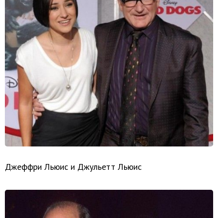
Джеффри Льюис и Джульетт Льюис