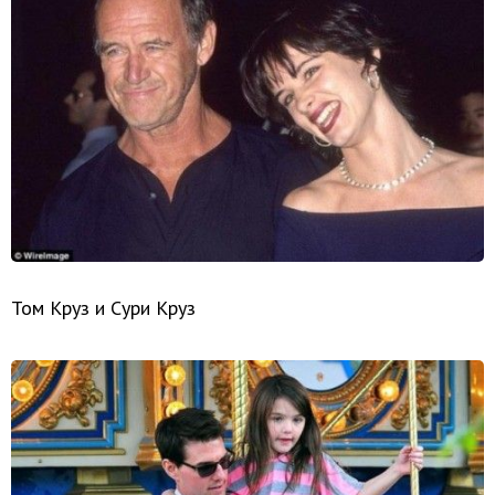
Том Круз и Сури Круз