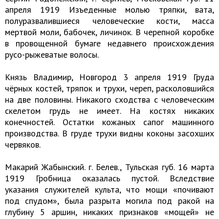
апреля 1919 Изъеденные молью тряпки, вата,
полуразвалившиеся человеческие кости, масса
мертвой моли, бабочек, личинок. В черепной коробке
в провощенной бумаге недавнего происхождения
русо-рыжеватые волосы.
Князь Владимир, Новгород 3 апреля 1919 Груда
чёрных костей, тряпок и трухи, череп, расколовшийся
на две половины. Никакого сходства с человеческим
скелетом грудь не имеет. На костях никаких
конечностей. Остатки кожаных сапог машинного
производства. В груде трухи видны коконы засохших
червяков.
Макарий Жабынский. г. Белев., Тульская губ. 16 марта
1919 Гробница оказалась пустой. Вследствие
указания служителей культа, что мощи «почивают
под спудом», была разрыта могила под ракой на
глубину 5 аршин, никаких признаков «мощей» не