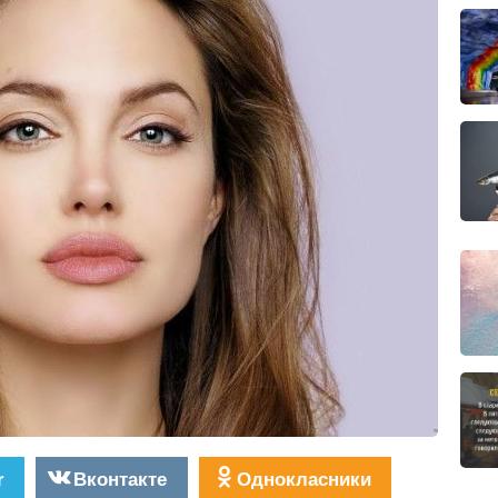
r
Вконтакте
Однокласники