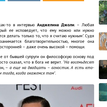
как-то в интервью
Анджелина Джоли
. – Любая
орый ее исповедует, что ему можно или нужно
тся делать только то, что я считаю нужным". Судя
анимается благотворительностью, многое она
посторонней – даже очень высокой – помощи.
ие от бывшей супруги он философскую основу под
сто сказал, что в бога не верит.
"На восемьдесят
он, –
а еще на двадцать – агностик. А есть кто-
м тогда, когда окажемся там"
.