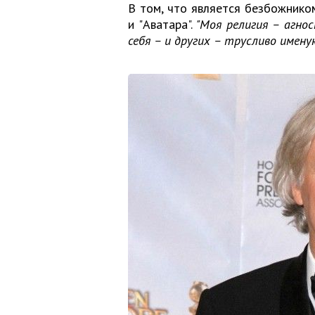
В том, что является безбожником
и "Аватара".
"Моя религия – агно
себя – и других – трусливо имен