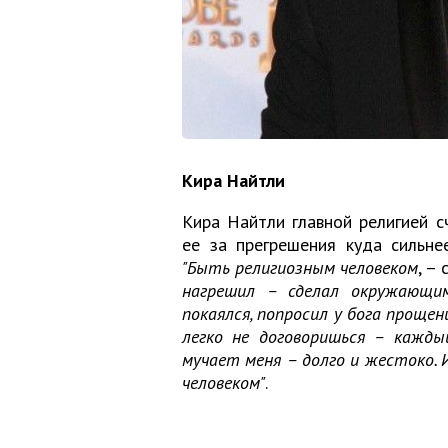
Кира Найтли
Кира Найтли главной религией с
ее за прегрешения куда сильне
"Быть религиозным человеком
, –
нагрешил – сделал окружающи
покаялся, попросил у бога проще
легко не договоришься – кажды
мучает меня – долго и жестоко. 
человеком"
.