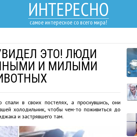
ИНТЕРЕСНО
самое интересное со всего мира!
УВИДЕЛ ЭТО! ЛЮДИ
ШНЫМИ И МИЛЫМИ
ИВОТНЫХ
 спали в своих постелях, а проснувшись, они
ывшей холодильник, чтобы чем-то поживиться до
иджака и застрявшего там.