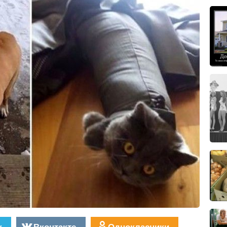
r
Вконтакте
Однокласники