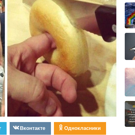
r
Вконтакте
Однокласники