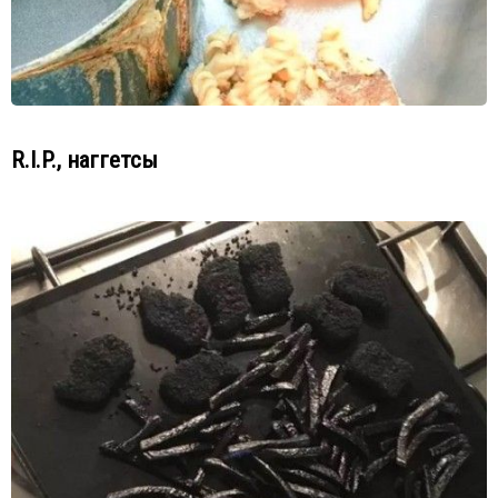
R.I.P., наггетсы