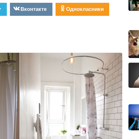
r
Вконтакте
Однокласники