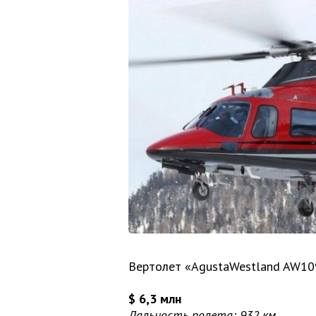
Вертолет «AgustaWestland AW10
$ 6,3 млн
Дальность полета: 932 км