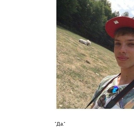
"Да."