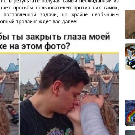
 но в результате получая самый неожиданный из
щает просьбы пользователей против них самих,
 поставленной задачи, но крайне необычным
опный троллинг ждёт вас далее!