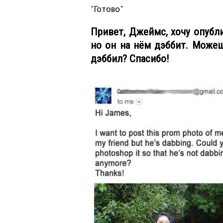
"Готово"
Привет, Джеймс, хочу опубл
но он на нём дэббит. Може
дэббил? Спасибо!