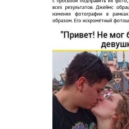
с просьбой подправить их фото,
всех результатов. Джеймс обра
изменяя фотографии в рамках
образом. Его искромётный фотош