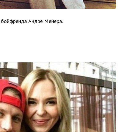
т бойфренда Андре Мейера.