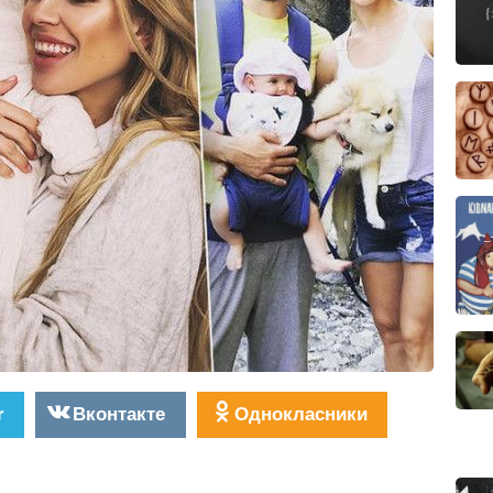
r
Вконтакте
Однокласники