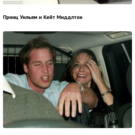
Принц Уильям и Ке
йт Миддлтон