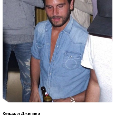
Кендалл Дженнер