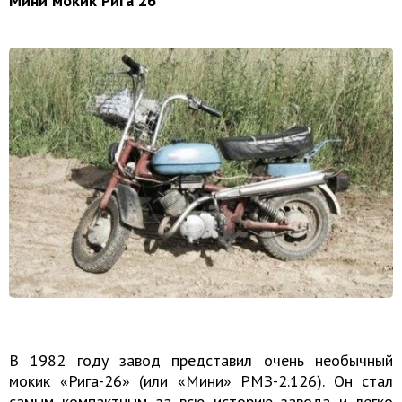
Мини мокик Рига 26
В 1982 году завод представил очень необычный
мокик «Рига-26» (или «Мини» РМЗ-2.126). Он стал
самым компактным за всю историю завода и легко