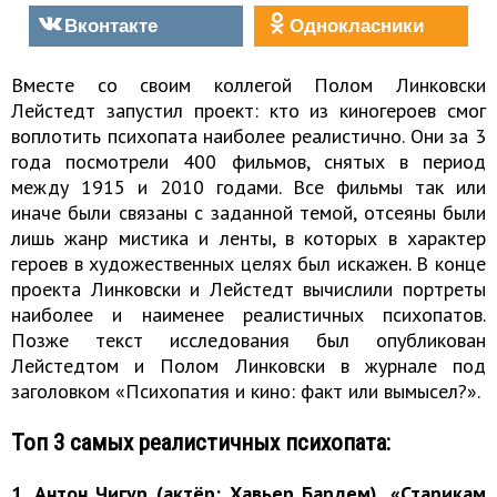
Вконтакте
Однокласники
Вместе со своим коллегой Полом Линковски
Лейстедт запустил проект: кто из киногероев смог
воплотить психопата наиболее реалистично. Они за 3
года посмотрели 400 фильмов, снятых в период
между 1915 и 2010 годами. Все фильмы так или
иначе были связаны с заданной темой, отсеяны были
лишь жанр мистика и ленты, в которых в характер
героев в художественных целях был искажен. В конце
проекта Линковски и Лейстедт вычислили портреты
наиболее и наименее реалистичных психопатов.
Позже текст исследования был опубликован
Лейстедтом и Полом Линковски в журнале под
заголовком «Психопатия и кино: факт или вымысел?».
Топ 3 самых реалистичных психопата:
1. Антон Чигур (актёр: Хавьер Бардем), «Старикам