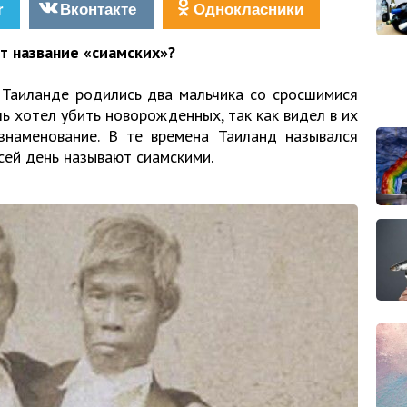
r
Вконтакте
Однокласники
т название «сиамских»?
в Таиланде родились два мальчика со сросшимися
ль хотел убить новорожденных, так как видел в их
знаменование. В те времена Таиланд назывался
сей день называют сиамскими.