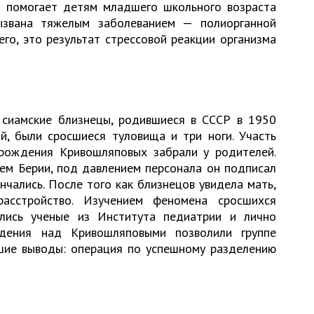
я помогает детям младшего школьного возраста
ызвана тяжелым заболеванием — полиорганной
го, это результат стрессовой реакции организма
иамские близнецы, родившиеся в СССР в 1950
ой, были сросшиеся туловища и три ноги. Участь
 рождения Кривошляповых забрали у родителей.
м Берии, под давлением персонала он подписал
нчались. После того как близнецов увидела мать,
расстройство. Изучением феномена сросшихся
лись ученые из Института педиатрии и лично
дения над Кривошляповыми позволили группе
шие выводы: операция по успешному разделению