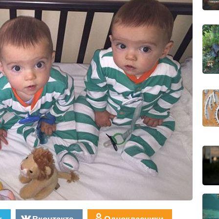
r
Вконтакте
Однокласники