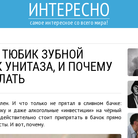
ИНТЕРЕСНО
самое интересное со всего мира!
 ТЮБИК ЗУБНОЙ
 УНИТАЗА, И ПОЧЕМУ
ЛАТЬ
ен. И что только не прятал в сливном бачке:
чку и даже алкогольные «инвестиции» на чёрный
 действительно стоит припрятать в бачок прямо
ты. И вот, почему.