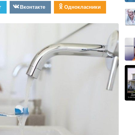
r
Вконтакте
Однокласники