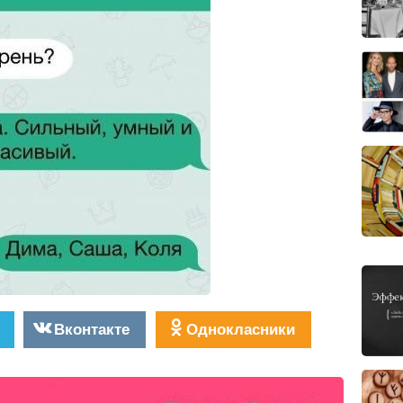
Вконтакте
Однокласники