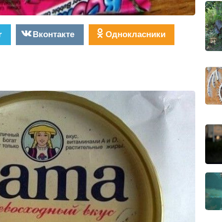
r
Вконтакте
Однокласники