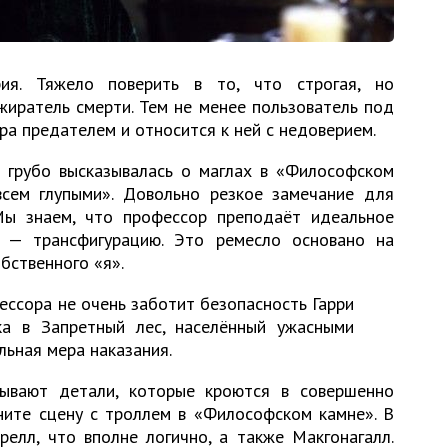
я. Тяжело поверить в то, что строгая, но
иратель смерти. Тем не менее пользователь под
а предателем и относится к ней с недоверием.
л грубо высказывалась о маглах в «Философском
всем глупыми». Довольно резкое замечание для
ы знаем, что профессор преподаёт идеальное
а — трансфигурацию. Это ремесло основано на
бственного «я».
ессора не очень заботит безопасность Гарри
ка в Запретный лес, населённый ужасными
льная мера наказания.
ывают детали, которые кроются в совершенно
ните сцену с троллем в «Философском камне». В
релл, что вполне логично, а также Макгонагалл.