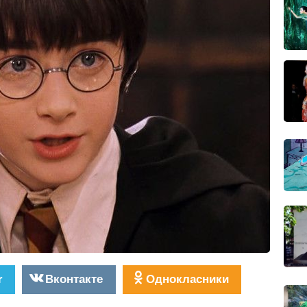
r
Вконтакте
Однокласники