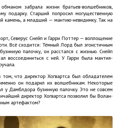
обманом забрала жизни братьев-волшебников,
му подарку. Старший попросил могущественную
й камень, а младший — мантию-невидимку. Так на
орт, Северус Снейп и Гарри Поттер — воплощение
рти. Всё сходится: Тёмный Лорд был эгоистичным
бузинную палочку, он расстался с жизнью. Снейп
ал воссоединиться с ней. У Гарри была мантия-
ручала.
 том, что директор Хогвартса был обладателем
, именно он подарил их волшебникам. Некоторые
ал у Дамблдора бузинную палочку. Это не совсем
личайший директор Хогвартса позволил бы Волан-
нным артефактом?