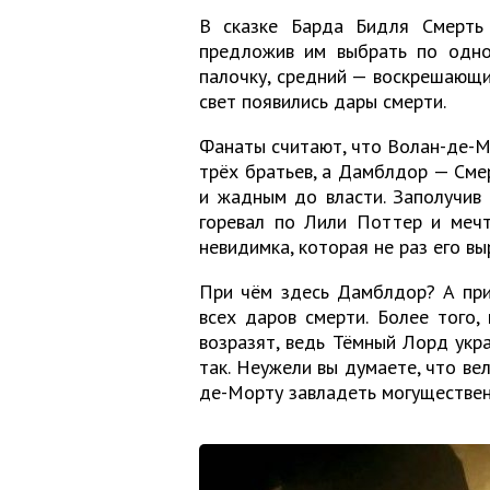
В сказке Барда Бидля Смерть 
предложив им выбрать по одно
палочку, средний — воскрешающи
свет появились дары смерти.
Фанаты считают, что Волан-де-М
трёх братьев, а Дамблдор — Сме
и жадным до власти. Заполучив 
горевал по Лили Поттер и мечт
невидимка, которая не раз его вы
При чём здесь Дамблдор? А при
всех даров смерти. Более того
возразят, ведь Тёмный Лорд укр
так. Неужели вы думаете, что ве
де-Морту завладеть могуществе