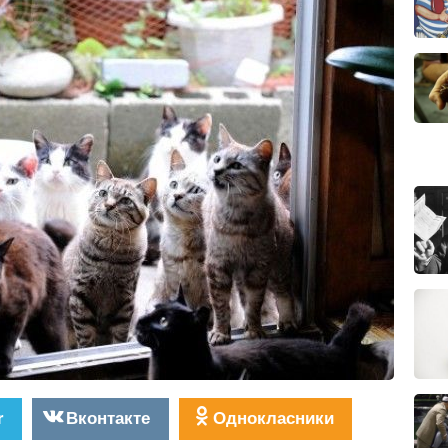
r
Вконтакте
Однокласники