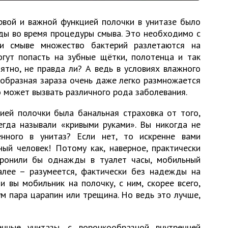
рвой и важной функцией полочки в унитазе было
ды во время процедуры смыва. Это необходимо с
ри смыве множество бактерий разлетаются на
огут попасть на зубные щётки, полотенца и так
иятно, не правда ли? А ведь в условиях влажного
образная зараза очень даже легко размножается
о может вызвать различного рода заболевания.
ей полочки была банальная страховка от того,
гда называли «кривыми руками». Вы никогда не
нного в унитаз? Если нет, то искренне вами
ый человек! Потому как, наверное, практически
уронили бы однажды в туалет часы, мобильный
далее – разумеется, фактически без надежды на
и вы мобильник на полочку, с ним, скорее всего,
м пара царапин или трещина. Но ведь это лучше,
нные унитазы, с воронкообразной внутренней