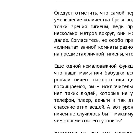
Следует отметить, что самой пе
уменьшение количества брызг во
точки зрения гигиены, ведь п
несколько метров вокруг, они м
далее. Согласитесь, не особо пр
«климата» ванной комнаты разно
на предметах личной гигиены, чт
Ещё одной немаловажной функци
что наши мамы или бабушки все
роняли ничего важного или це
восхищаемся, вы – исключительн
нет таких людей, которые не 
телефон, плеер, деньги и так 
спасение этих вещей. А вот урон
ничем не случилось бы – максиму
чем «насмерть» его утопить?
Несмотря на всё это, совреме