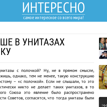
ИНТЕРЕСНО
самое интересное со всего мира!
ЬШЕ В УНИТАЗАХ
ЧКУ
унитазы с полочкой? Ну, не в прямом смысле,
ожишь, однако, тем не менее, такую конструкцию
остому – «с полочкой». Если не слышали, то это
ктически никто не делает таких унитазов, в то
кого Союза это явление было распространено
асти Советов, согласятся, что тогда унитазы были