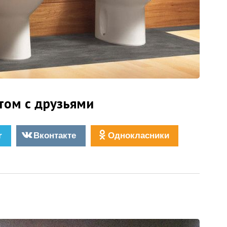
том с друзьями
r
Вконтакте
Однокласники