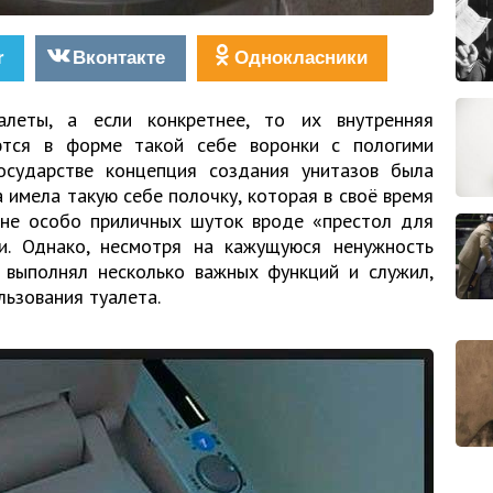
r
Вконтакте
Однокласники
алеты, а если конкретнее, то их внутренняя
ются в форме такой себе воронки с пологими
осударстве концепция создания унитазов была
 имела такую себе полочку, которая в своё время
не особо приличных шуток вроде «престол для
и. Однако, несмотря на кажущуюся ненужность
е выполнял несколько важных функций и служил,
льзования туалета.