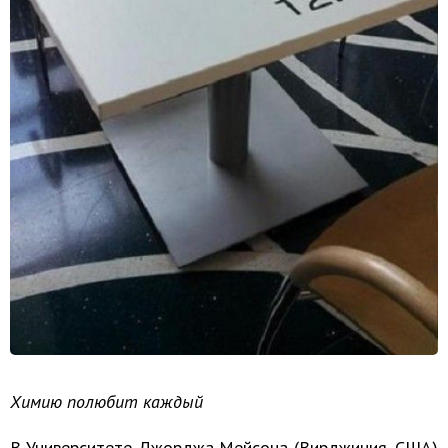
Химию полюбит каждый
В Университете Джорджа Мейсона (Вирджиния, США)