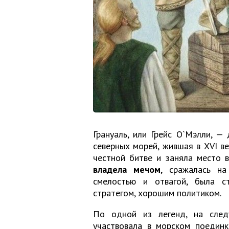
Грануаль, или Грейс О`Мэлли, —
северных морей, жившая в XVI ве
честной битве и заняла место 
владела мечом
, сражалась на
смелостью и отвагой, была с
стратегом, хорошим политиком.
По одной из легенд, на след
участвовала в морском поединк