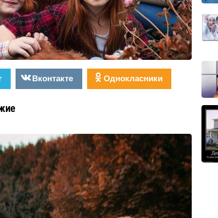
r
Вконтакте
Однокласники
ыжие