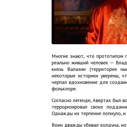
Многие знают, что прототипом 
реально живший человек — Влад 
князь Валахии (территория н
некоторые историки уверены, ч
черпал вдохновение для создан
фольклоре.
Согласно легенде, Авертах был в
терроризировал своих подданн
Однажды их терпение лопнуло, и 
Воин дважды убивал колдуна, но