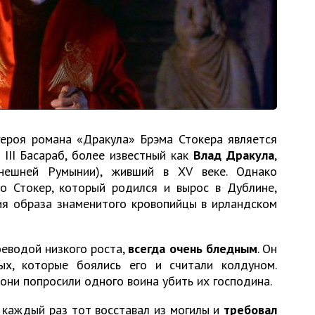
героя романа «Дракула» Брэма Стокера является
III Басараб, более известный как
Влад Дракула
,
ынешней Румынии), живший в XV веке. Однако
то Стокер, который родился и вырос в Дублине,
ия образа знаменитого кровопийцы в ирландском
оеводой низкого роста,
всегда очень бледным
. Он
ых, которые боялись его и считали колдуном.
они попросили одного воина убить их господина.
 каждый раз тот восставал из могилы и
требовал