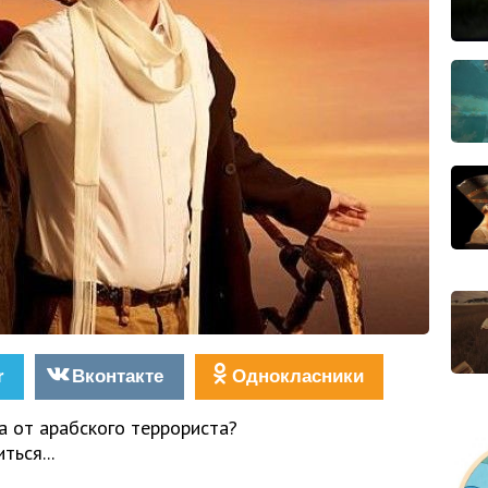
r
Вконтакте
Однокласники
а от арабского террориста?
ься...