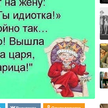
r
Вконтакте
Однокласники