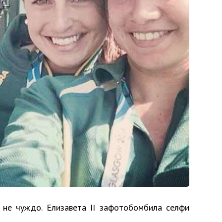
 не чуждо. Елизавета II зафотобомбила селфи