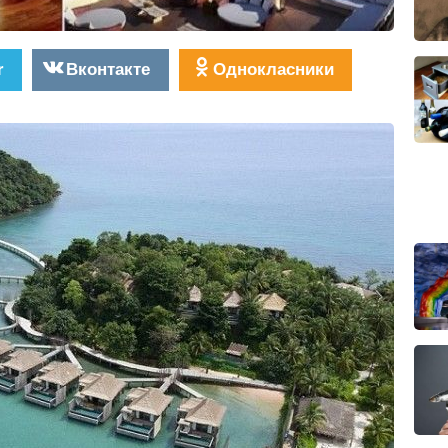
r
Вконтакте
Однокласники