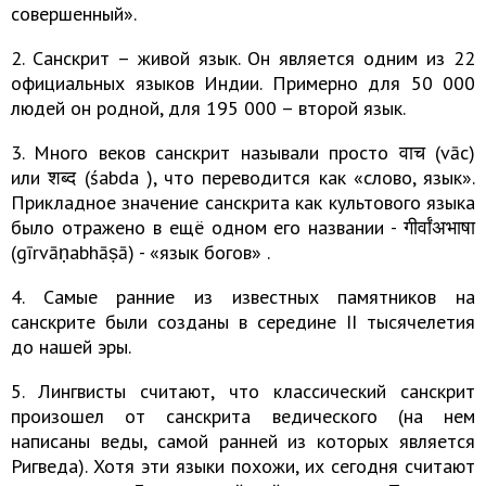
совершенный».
2. Санскрит – живой язык. Он является одним из 22
официальных языков Индии. Примерно для 50 000
людей он родной, для 195 000 – второй язык.
3. Много веков санскрит называли просто वाच (vāc)
или शब्द (śabda ), что переводится как «слово, язык».
Прикладное значение санскрита как культового языка
было отражено в ещё одном его названии - गीर्वांअभाषा
(gīrvāṇabhāṣā) - «язык богов» .
4. Самые ранние из известных памятников на
санскрите были созданы в середине II тысячелетия
до нашей эры.
5. Лингвисты считают, что классический санскрит
произошел от санскрита ведического (на нем
написаны веды, самой ранней из которых является
Ригведа). Хотя эти языки похожи, их сегодня cчитают