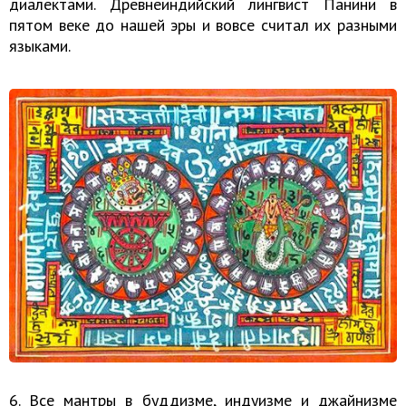
диалектами. Древнеиндийский лингвист Панини в
пятом веке до нашей эры и вовсе считал их разными
языками.
6. Все мантры в буддизме, индуизме и джайнизме