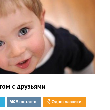
том с друзьями
r
Вконтакте
Однокласники