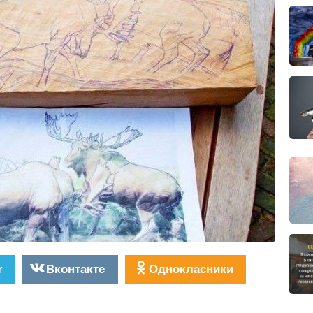
r
Вконтакте
Однокласники