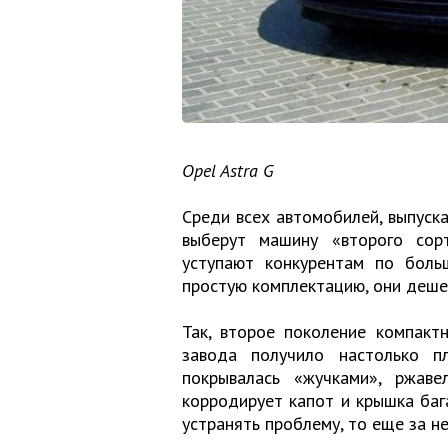
Opel Astra G
Среди всех автомобилей, выпуска
выберут машину «второго сор
уступают конкурентам по боль
простую комплектацию, они деше
Так, второе поколение компактн
завода получило настолько п
покрывалась «жучками», ржав
корродирует капот и крышка бага
устранять проблему, то еще за н