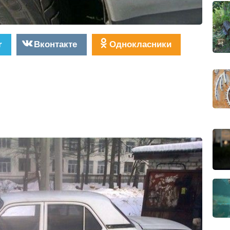
r
Вконтакте
Однокласники