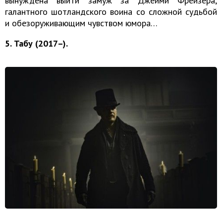
вынуждена выйти замуж за Джейми Фрейзера,
галантного шотландского воина со сложной судьбой
и обезоруживающим чувством юмора…
5. Табу (2017–).