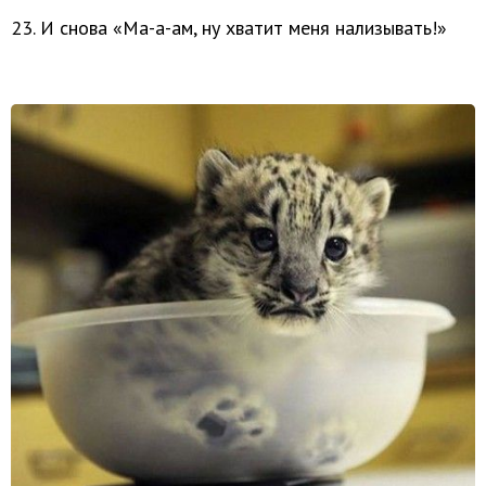
23. И снова «Ма-а-ам, ну хватит меня нализывать!»