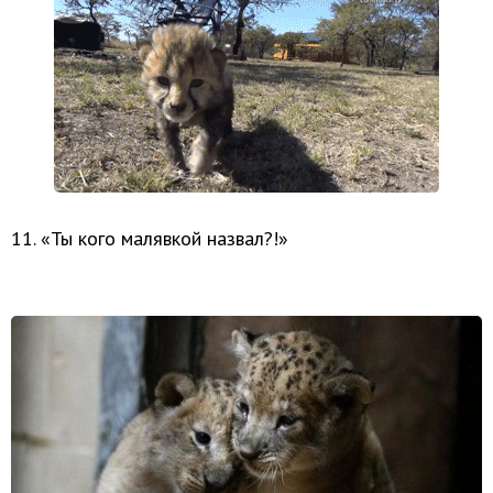
11. «Ты кого малявкой назвал?!»