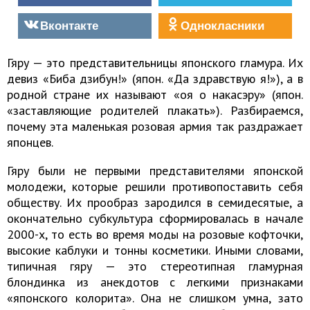
Вконтакте
Однокласники
Гяру — это представительницы японского гламура. Их
девиз «Биба дзибун!» (япон. «Да здравствую я!»), а в
родной стране их называют «оя о накасэру» (япон.
«заставляющие родителей плакать»). Разбираемся,
почему эта маленькая розовая армия так раздражает
японцев.
Гяру были не первыми представителями японской
молодежи, которые решили противопоставить себя
обществу. Их прообраз зародился в семидесятые, а
окончательно субкультура сформировалась в начале
2000-х, то есть во время моды на розовые кофточки,
высокие каблуки и тонны косметики. Иными словами,
типичная гяру — это стереотипная гламурная
блондинка из анекдотов с легкими признаками
«японского колорита». Она не слишком умна, зато