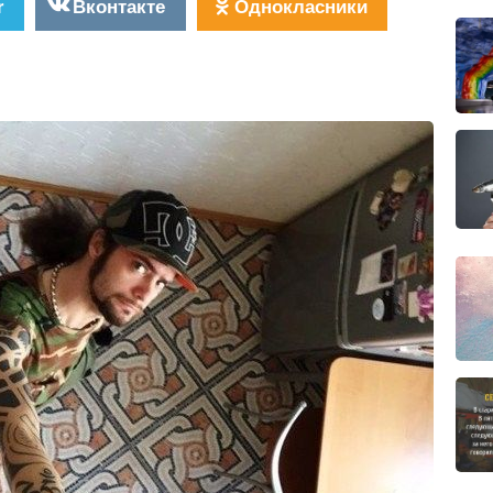
r
Вконтакте
Однокласники