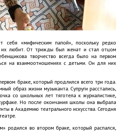
ет себя «мифическим папой», поскольку редко
ь их любит. От трижды был женат и стал отцом
ебенщикова творчество всегда было на первом
ться на взаимоотношениях с детьми. Он для них
ервом браке, который продлился всего три года.
ный образ жизни музыканта. Супруги расстались,
очка со школьных лет тяготела к журналистике,
 журфаке. Но после окончания школы она выбрала
нты в Академию театрального искусства. Сегодня
театре.
м» родился во втором браке, который распался,