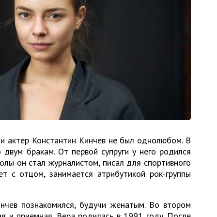
 и актер Константин Кинчев не был однолюбом. В
 двум бракам. От первой супруги у него родился
олы он стал журналистом, писал для спортивного
ет с отцом, занимается атрибутикой рок-группы
нчев познакомился, будучи женатым. Во втором
я и приемная. Вера родилась в 1991 году. После